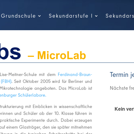
Grundschule
Sekundarstufe I
Sekundars
Termin j
 Lise-Meitner-Schule mit dem
Ferdinand-Braun-
k (FBH)
. Seit Oktober 2005 wird für Berliner und
Nächste fr
 Mikrotechnologie angeboten. Das MicroLab ist
enburger Schülerlabore.
ukturierung mit Einblicken in wissenschaftliche
erinnen und Schüler ab der 10. Klasse führen in
 praktische Experimente durch. Dabei erzeugen
n auf einem Glasträger, den sie später mitnehmen
ührung in die typischen Arbeitsschritte bei der