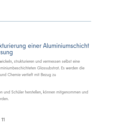
kturierung einer Aluminiumschicht
ssung
ickeln, strukturieren und vermessen selbst eine
uminiumbeschichteten Glassubstrat. Es werden die
 und Chemie vertieft mit Bezug zu
nen und Schüler herstellen, können mitgenommen und
erden.
 11