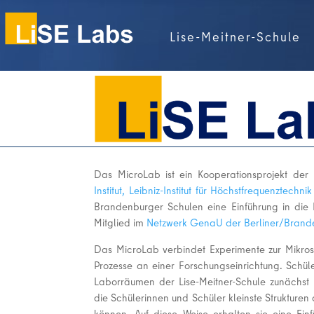
Lise-Meitner-Schule
Das MicroLab ist ein Kooperationsprojekt der
Institut, Leibniz-Institut für Höchstfrequenztechni
Brandenburger Schulen eine Einführung in die
Mitglied im
Netzwerk GenaU der Berliner/Brand
Das MicroLab verbindet Experimente zur Mikrostr
Prozesse an einer Forschungseinrichtung. Schül
Laborräumen der Lise-Meitner-Schule zunächst
die Schülerinnen und Schüler kleinste Strukture
können. Auf diese Weise erhalten sie eine Einf