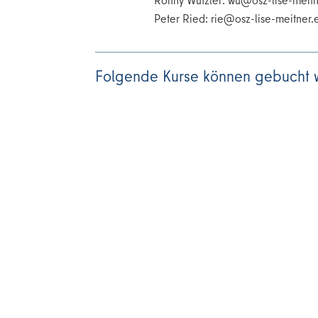
Peter Ried:
ue.rentiem-esil-zso@e
Folgende Kurse können gebucht 