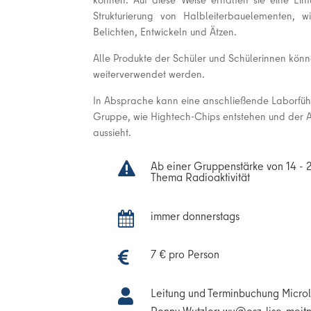
Strukturierung von Halbleiterbauelementen, 
Belichten, Entwickeln und Ätzen.
Alle Produkte der Schüler und Schülerinnen kö
weiterverwendet werden.
In Absprache kann eine anschließende Laborführ
Gruppe, wie Hightech-Chips entstehen und der 
aussieht.
Ab einer Gruppenstärke von 14 - 

Thema Radioaktivität
immer donnerstags

7 € pro Person

Leitung und Terminbuchung Micro

Ronny Wutzler:
ue.rentiem-esil-z