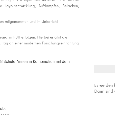
wie Layoutentwicklung, Aufdampfen, Belacken,
nnen mitgenommen und im Unterricht
ung im FBH erfolgen. Hierbei erfährt die
Alltag an einer modernen Forschungseinrichtung
28 Schüler*innen in Kombination mit dem
Es werden 
Dann sind w
lab:
so@uw