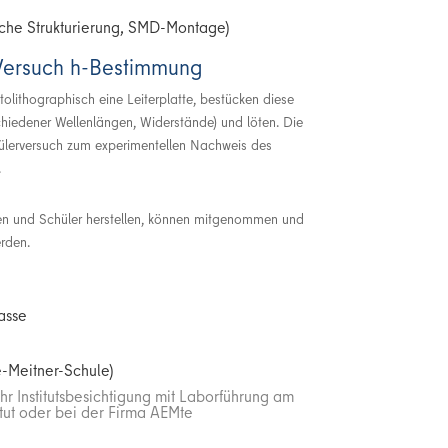
sche Strukturierung, SMD-Montage)
 Versuch h-Bestimmung
otolithographisch eine Leiterplatte, bestücken diese
hiedener Wellenlängen, Widerstände) und löten. Die
chülerversuch zum experimentellen Nachweis des
.
nen und Schüler herstellen, können mitgenommen und
erden.
lasse
e-Meitner-Schule)
hr Institutsbesichtigung mit Laborführung am
tut oder bei der Firma AEMte