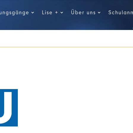
dungsgänge
Lise +
Über uns
Schulan