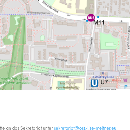
te an das Sekretariat unter
ue.rentiem-esil-zso@tairaterkes
.