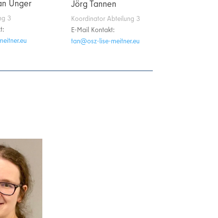
ian Unger
Jörg Tannen
ng 3
Koordinator Abteilung 3
t:
E-Mail Kontakt:
il-zso@nu
ue.rentiem-esil-zso@nat