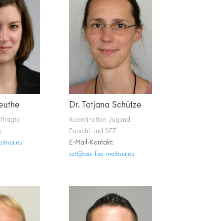
Jeuthe
Dr. Tatjana Schütze
ftragte
Koordination Jugend
:
Forscht und SFZ
E-Mail-Kontakt:
-zso@uej
ue.rentiem-esil-zso@tcs