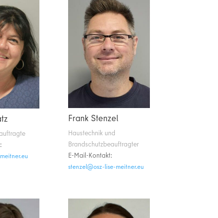
Frank Stenzel
tz
Haustechnik und
auftragte
Brandschutzbeauftragter
:
E-Mail-Kontakt:
-zso@ztaar
ue.rentiem-esil-zso@leznets