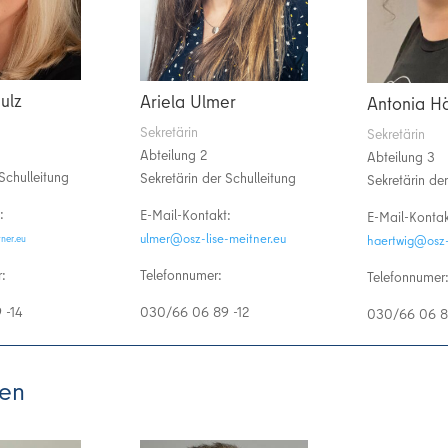
ulz
Ariela Ulmer
Antonia H
Sekretärin
Sekretärin
Abteilung 2
Abteilung 3
Schulleitung
Sekretärin der Schulleitung
Sekretärin der
:
E-Mail-Kontakt:
E-Mail-Kontak
ue.rentiem-esil-zso@remlu
@zluhcs
ue.rentiem-es
Telefonnumer:
:
Telefonnumer
030/66 06 89 -12
 -14
030/66 06 8
nen