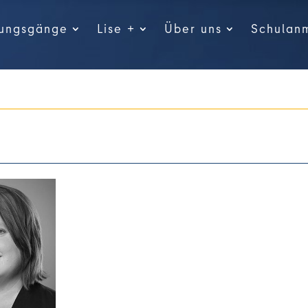
dungsgänge
Lise +
Über uns
Schulan