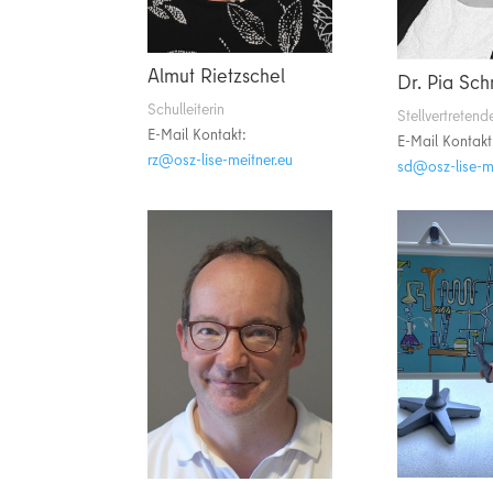
Almut Rietzschel
Dr. Pia Sch
Schulleiterin
Stellvertretend
E-Mail Kontakt:
E-Mail Kontakt
ue.rentiem-esil-zso@zr
ue.rentiem-esi