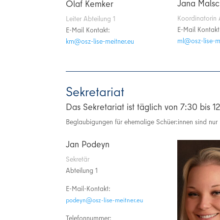
Jana Malsc
Olaf Kemker
Koordinatorin 
Leiter Abteilung 1
E-Mail Kontakt
E-Mail Kontakt:
ue.rentiem-esi
ue.rentiem-esil-zso@mk
Sekretariat
Das Sekretariat ist täglich von 7:30 bis 
Beglaubigungen für ehemalige Schüer:innen sind nur
Jan Podeyn
Sekretär
Abteilung 1
E-Mail-Kontakt:
ue.rentiem-esil-zso@nyedop
Telefonnummer: