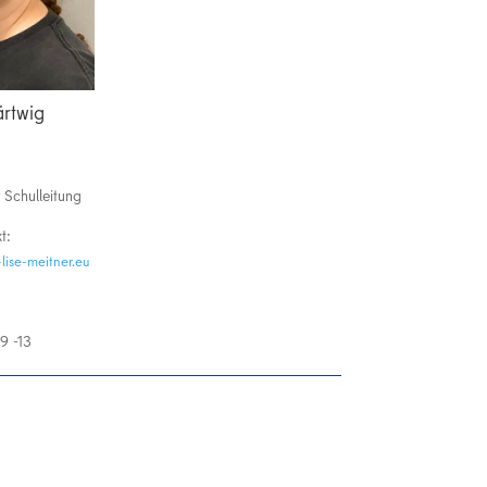
ärtwig
 Schulleitung
t:
il-zso@giwtreah
:
9 -13