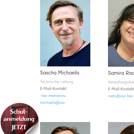
Sascha Michaelis
Samira Raa
Technische Leitung
Verwaltungsbe
E-Mail-Kontakt:
E-Mail-Kontakt
ue.rentiem-esil-
ue.rentiem-esil
zso@sileahcim