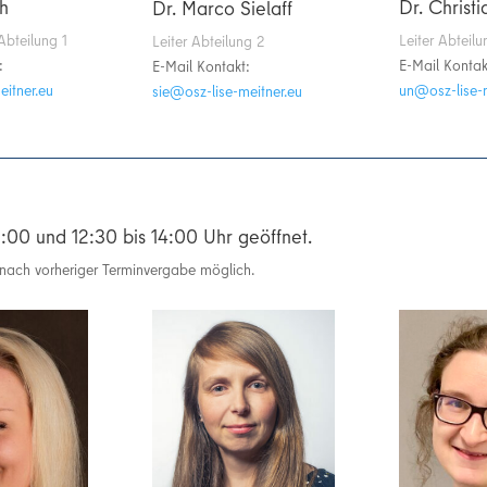
Dr. Christ
h
Dr. Marco Sielaff
Leiter Abteilu
Abteilung 1
Leiter Abteilung 2
E-Mail Kontak
:
E-Mail Kontakt:
ue.rentiem-es
l-zso@lm
ue.rentiem-esil-zso@eis
12:00 und 12:30 bis 14:00 Uhr geöffnet.
 nach vorheriger Terminvergabe möglich.