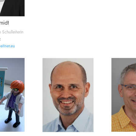
midt
e Schulleiterin
:
l-zso@ds