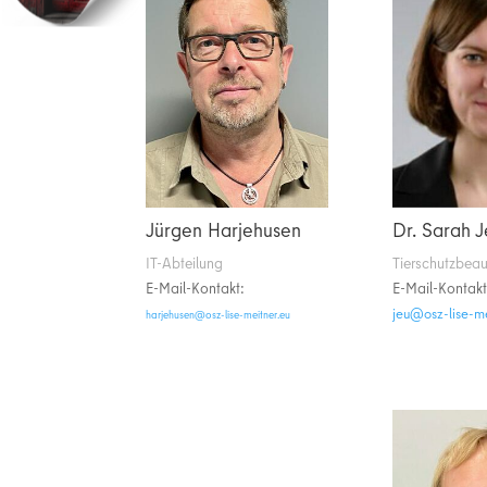
Jürgen Harjehusen
Dr. Sarah 
IT-Abteilung
Tierschutzbeau
E-Mail-Kontakt:
E-Mail-Kontakt
ue.rentiem-esil
ue.rentiem-esil-zso@nesuhejrah