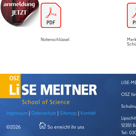
Notenschlüssel
Merk
Schü
LISE-M
OSZ für
Schuln
Impressum
|
Datenschutz
|
Sitemap
|
Kontakt
Lipschi
12351 B
©2026
So erreicht ihr uns
co
Tel: 03