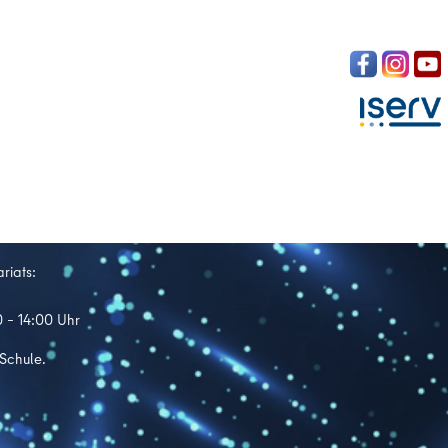
riats:
0 – 14:00 Uhr
 Schule.