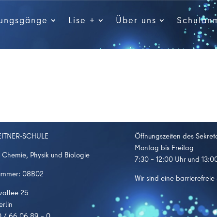
dungsgänge
Lise +
Über uns
Schulan
EITNER-SCHULE
Öffnungszeiten des Sekreta
Montag bis Freitag
 Chemie, Physik und Biologie
7:30 – 12:00 Uhr und 13:0
ummer: 08B02
Wir sind eine barrierefreie
tzallee 25
erlin
0 / 66 06 89 – 0