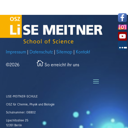
Impressum
|
Datenschutz
|
Sitemap
|
Kontakt
©2026
So erreicht ihr uns
co
n_
ho
us
LISE-MEITNER-SCHULE
e_
al
OSZ für Chemie, Physik und Biologie
t
Schulnummer: 08B02
ic
Lipschitzallee 25
on
12351 Berlin