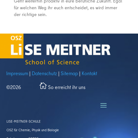
Geht weiterhin proaktiv in eure berufliche Zukunft. Egal
für welchen Weg ihr euch entscheidet, es wird immer
der richtige sein.
Impressum
|
Datenschutz
|
Sitemap
|
Kontakt
©2026
So erreicht ihr uns
co
n_
ho
us
LISE-MEITNER-SCHULE
e_
al
OSZ für Chemie, Physik und Biologie
t